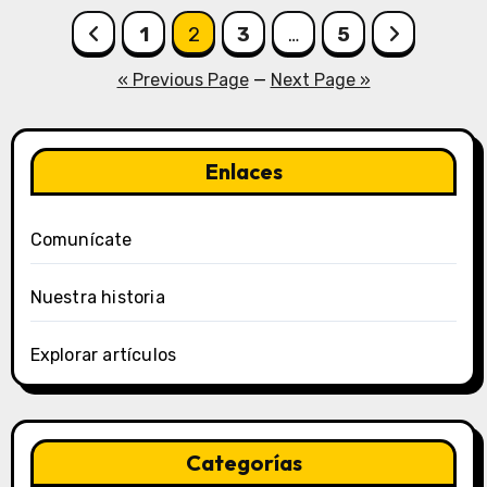
Posts
1
2
3
…
5
pagination
« Previous Page
—
Next Page »
Enlaces
Comunícate
Nuestra historia
Explorar artículos
Categorías