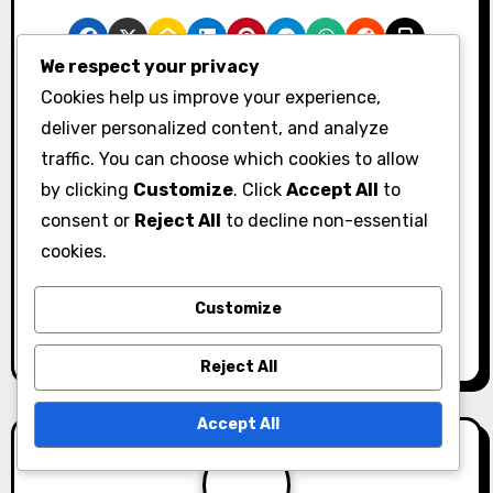
We respect your privacy
Cookies help us improve your experience,
P
deliver personalized content, and analyze
Gems Promotions:
traffic. You can choose which cookies to allow
o
Eventos
by clicking
Customize
. Click
Accept All
to
s
promocionales,
consent or
Reject All
to decline non-essential
Campañas
t
cookies.
especiales, Ofertas
n
Customize
exclusivas
a
Reject All
v
Accept All
i
g