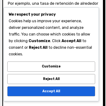
Por ejemplo, una tasa de retención de alrededor
del 30-40% después de la primera semana se
We respect your privacy
considera saludable para los juegos móviles.
Cookies help us improve your experience,
Los desarrolladores deben implementar
deliver personalized content, and analyze
características que animen a los jugadores a
traffic. You can choose which cookies to allow
iniciar sesión regularmente, como recompensas
by clicking
Customize
. Click
Accept All
to
diarias o eventos por tiempo limitado.
consent or
Reject All
to decline non-essential
cookies.
Comprender los factores que influyen en la
retención puede ayudar a los desarrolladores a
Customize
abordar posibles inconvenientes. Encuestas
regulares o retroalimentación de la comunidad
Reject All
pueden proporcionar información sobre lo que
mantiene a los jugadores regresando o lo que
Accept All
podría alejarlos.