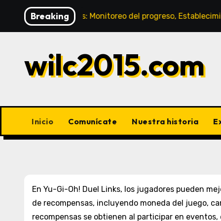
Skip
Breaking
 de Gemas: Monitoreo del progreso, Establecimiento de obj
to
content
wilc2015.com
Inicio
Comunícate
Nuestra historia
E
En Yu-Gi-Oh! Duel Links, los jugadores pueden mej
de recompensas, incluyendo moneda del juego, cart
recompensas se obtienen al participar en eventos,