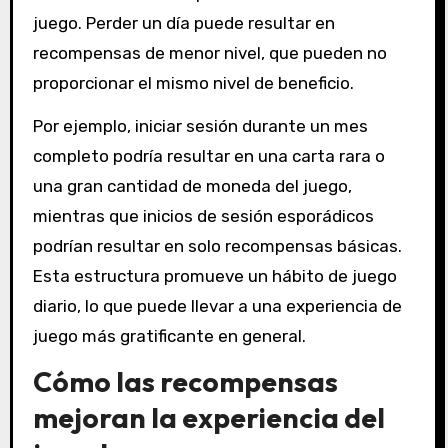
juego. Perder un día puede resultar en
recompensas de menor nivel, que pueden no
proporcionar el mismo nivel de beneficio.
Por ejemplo, iniciar sesión durante un mes
completo podría resultar en una carta rara o
una gran cantidad de moneda del juego,
mientras que inicios de sesión esporádicos
podrían resultar en solo recompensas básicas.
Esta estructura promueve un hábito de juego
diario, lo que puede llevar a una experiencia de
juego más gratificante en general.
Cómo las recompensas
mejoran la experiencia del