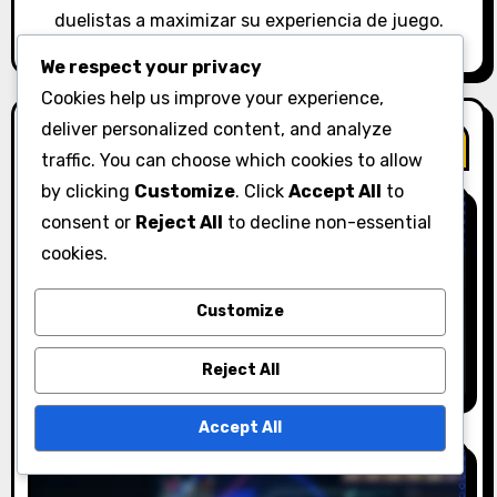
duelistas a maximizar su experiencia de juego.
We respect your privacy
Cookies help us improve your experience,
deliver personalized content, and analyze
Related Post
traffic. You can choose which cookies to allow
by clicking
Customize
. Click
Accept All
to
consent or
Reject All
to decline non-essential
cookies.
Bonificaciones Mensuales por Inicio de
Sesión en Yu-Gi-Oh! Duel Links
Perspectivas Mensuales de Inicio de
Customize
Sesión para Yu-Gi-Oh! Duel Links:
Experiencias de los jugadores,
Ethan Rivers
11/03/2026
Reject All
Comentarios de la comunidad,
Tendencias
Accept All