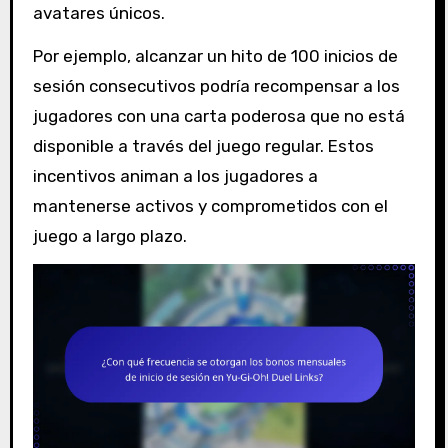
avatares únicos.
Por ejemplo, alcanzar un hito de 100 inicios de
sesión consecutivos podría recompensar a los
jugadores con una carta poderosa que no está
disponible a través del juego regular. Estos
incentivos animan a los jugadores a
mantenerse activos y comprometidos con el
juego a largo plazo.