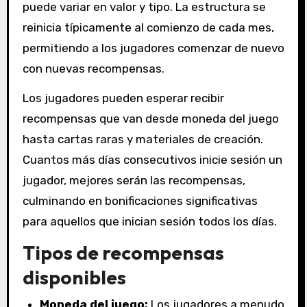
puede variar en valor y tipo. La estructura se
reinicia típicamente al comienzo de cada mes,
permitiendo a los jugadores comenzar de nuevo
con nuevas recompensas.
Los jugadores pueden esperar recibir
recompensas que van desde moneda del juego
hasta cartas raras y materiales de creación.
Cuantos más días consecutivos inicie sesión un
jugador, mejores serán las recompensas,
culminando en bonificaciones significativas
para aquellos que inician sesión todos los días.
Tipos de recompensas
disponibles
Moneda del juego:
Los jugadores a menudo