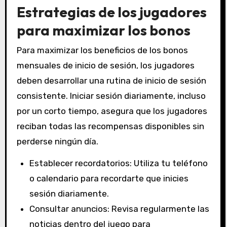
Estrategias de los jugadores
para maximizar los bonos
Para maximizar los beneficios de los bonos
mensuales de inicio de sesión, los jugadores
deben desarrollar una rutina de inicio de sesión
consistente. Iniciar sesión diariamente, incluso
por un corto tiempo, asegura que los jugadores
reciban todas las recompensas disponibles sin
perderse ningún día.
Establecer recordatorios: Utiliza tu teléfono
o calendario para recordarte que inicies
sesión diariamente.
Consultar anuncios: Revisa regularmente las
noticias dentro del juego para