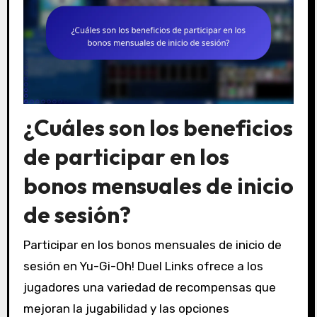
¿Cuáles son los beneficios
de participar en los
bonos mensuales de inicio
de sesión?
Participar en los bonos mensuales de inicio de
sesión en Yu-Gi-Oh! Duel Links ofrece a los
jugadores una variedad de recompensas que
mejoran la jugabilidad y las opciones