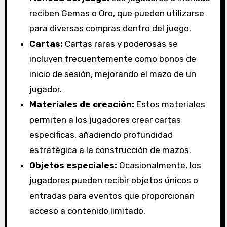
reciben Gemas o Oro, que pueden utilizarse
para diversas compras dentro del juego.
Cartas:
Cartas raras y poderosas se
incluyen frecuentemente como bonos de
inicio de sesión, mejorando el mazo de un
jugador.
Materiales de creación:
Estos materiales
permiten a los jugadores crear cartas
específicas, añadiendo profundidad
estratégica a la construcción de mazos.
Objetos especiales:
Ocasionalmente, los
jugadores pueden recibir objetos únicos o
entradas para eventos que proporcionan
acceso a contenido limitado.