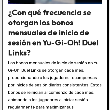
¿Con qué frecuencia se
otorgan los bonos
mensuales de inicio de
sesión en Yu-Gi-Oh! Duel
Links?
Los bonos mensuales de inicio de sesión en Yu-
Gi-Oh! Duel Links se otorgan cada mes,
proporcionando a los jugadores recompensas
por inicios de sesión diarios consistentes. Estos
bonos se reinician al comienzo de cada mes,
animando a los jugadores a iniciar sesión
regularmente para maximizar sus