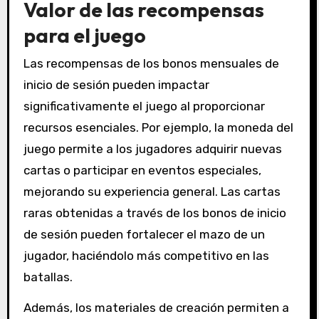
Valor de las recompensas
para el juego
Las recompensas de los bonos mensuales de
inicio de sesión pueden impactar
significativamente el juego al proporcionar
recursos esenciales. Por ejemplo, la moneda del
juego permite a los jugadores adquirir nuevas
cartas o participar en eventos especiales,
mejorando su experiencia general. Las cartas
raras obtenidas a través de los bonos de inicio
de sesión pueden fortalecer el mazo de un
jugador, haciéndolo más competitivo en las
batallas.
Además, los materiales de creación permiten a