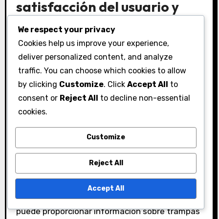
satisfacción del usuario y
retroalimentación
We respect your privacy
Cookies help us improve your experience,
Las calificaciones de satisfacción del usuario a
deliver personalized content, and analyze
menudo reflejan la efectividad del sistema de
traffic. You can choose which cookies to allow
desbloqueo de regalos de campaña. La
by clicking
Customize
. Click
Accept All
to
retroalimentación puede indicar qué tan bien
consent or
Reject All
to decline non-essential
sienten los participantes que sus esfuerzos
cookies.
son recompensados y si la campaña cumple con
sus expectativas. Las encuestas y reseñas
Customize
suelen resaltar aspectos como la facilidad de
participación, la claridad de los requisitos y el
Reject All
valor percibido de las recompensas.
Accept All
Analizar la retroalimentación de los usuarios
puede proporcionar información sobre trampas